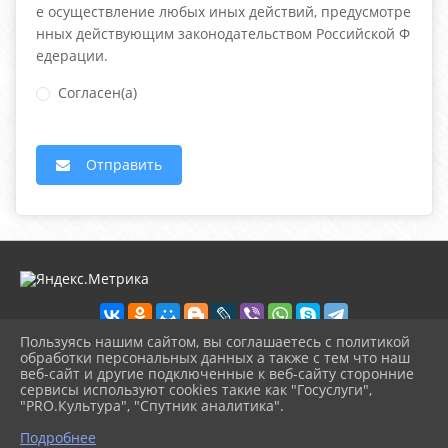
е осуществление любых иных действий, предусмотре
нных действующим законодательством Российской Ф
едерации.
Согласен(а)
Отправить
Пользуясь нашим сайтом, вы соглашаетесь с политикой
обработки персональных данных а также с тем что наш
веб-сайт и другие подключенные к веб-сайту сторонние
2026 г. detbibl-novomih.ru
сервисы используют cookies такие как "Госуслуги",
Вход
"PRO.Культура", "Спутник аналитика".
Карта сайта
^
Политика обработки персональных данных
Подробнее