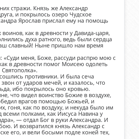
них стражи. Князь же Александр
друга, и покрылось озеро Чудское
ксандра Ярослав прислал ему на помощь
воинов, как в древности у Давида-царя,
олнились духа ратного, ведь были сердца
 наш славный! Ныне пришло нам время
л: «Суди меня, Боже, рассуди распрю мою с
как в древности помог Моисею одолеть
 Святополка».
, сошлись противники. И была сеча
звон от ударов мечей, и казалось, что
льда, ибо покрылось оно кровью.
не, что видел воинство Божие в воздухе,
обедил врагов помощью Божьей, и
х, гоня, как по воздуху, и некуда было им
д всеми полками, как Иисуса Навина у
ндра», — отдал Бог в руки Александра. И
бою. И возвратился князь Александр с
ке его, и вели босыми подле коней тех,