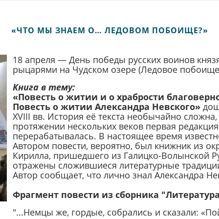
«ЧТО МЫ ЗНАЕМ О… ЛЕДОВОМ ПОБОИЩЕ?»
18 апреля — День победы русских воинов княз
рыцарями на Чудском озере (Ледовое побоище) 
Книга в тему:
«Повесть о житии и о храбрости благоверн
Повесть о житии Александра Невского»
дошл
XVIII вв. История её текста необычайно сложна
протяжении нескольких веков первая редакция
перерабатывалась. В настоящее время известн
Автором повести, вероятно, был книжник из о
Кирилла, пришедшего из Галицко-Волынской Рус
отражены сложившиеся литературные традиции
Автор сообщает, что лично знал Александра Не
Фрагмент повести из сборника "Литература
"...Немцы же, гордые, собрались и сказали: «П