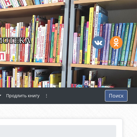
ИОТЕКА
Поиск
Продлить книгу
⋮