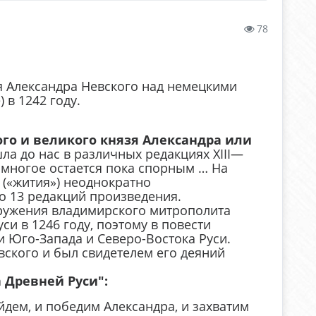
78
я Александра Невского над немецкими
в 1242 году.
ого и великого князя Александра или
а до нас в различных редакциях XIII—
, многое остается пока спорным … На
 («жития») неоднократно
о 13 редакций произведения.
кружения владимирского митрополита
и в 1246 году, поэтому в повести
 Юго-Запада и Северо-Востока Руси.
вского и был свидетелем его деяний
 Древней Руси":
ойдем, и победим Александра, и захватим