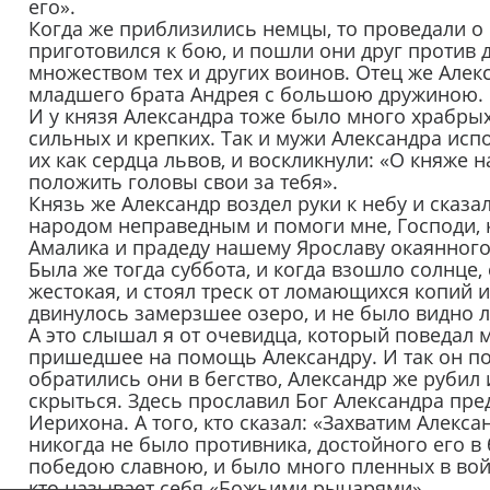
его».
Когда же приблизились немцы, то проведали о 
приготовился к бою, и пошли они друг против 
множеством тех и других воинов. Отец же Але
младшего брата Андрея с большою дружиною.
И у князя Александра тоже было много храбрых 
сильных и крепких. Так и мужи Александра исп
их как сердца львов, и воскликнули: «О княже
положить головы свои за тебя».
Князь же Александр воздел руки к небу и сказа
народом неправедным и помоги мне, Господи, 
Амалика и прадеду нашему Ярославу окаянного
Была же тогда суббота, и когда взошло солнце
жестокая, и стоял треск от ломающихся копий и 
двинулось замерзшее озеро, и не было видно 
А это слышал я от очевидца, который поведал м
пришедшее на помощь Александру. И так он п
обратились они в бегство, Александр же рубил и
скрыться. Здесь прославил Бог Александра пре
Иерихона. А того, кто сказал: «Захватим Алекса
никогда не было противника, достойного его в 
победою славною, и было много пленных в войс
кто называет себя «Божьими рыцарями».