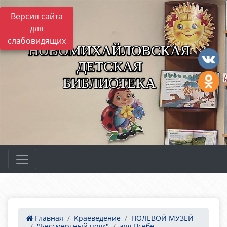
Версия сайта
для
слабовидящих
НОВОМИХАЙЛОВСКАЯ
ДЕТСКАЯ
БИБЛИОТЕКА
Главная
Краеведение
ПОЛЕВОЙ МУЗЕЙ
"Бессмертный полк"
аул Псебе