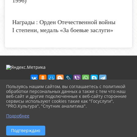
1996)
Награды : Орден Отечественной войны
I
степени, медаль «За боевые заслуги»
Пользуясь нашим сайтом, вы соглашаетесь с политикой
обработки персональных данных а также с тем что наш
веб-сайт и другие подключенные к веб-сайту сторонние
2026 г. detbibl-novomih.ru
сервисы используют cookies такие как "Госуслуги",
Вход
"PRO.Культура", "Спутник аналитика".
Карта сайта
^
Политика обработки персональных данных
Подробнее
Сделано на KubCMS
Разработка и поддержка
Подтверждаю