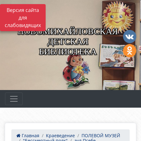
Версия сайта
для
слабовидящих
НОВОМИХАЙЛОВСКАЯ
ДЕТСКАЯ
БИБЛИОТЕКА
Главная
Краеведение
ПОЛЕВОЙ МУЗЕЙ
"Бессмертный полк"
аул Псебе