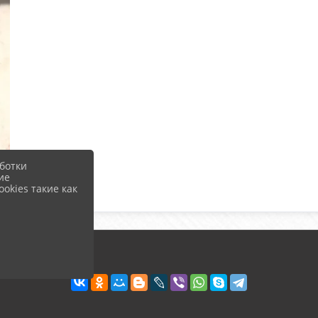
ботки
ие
okies такие как