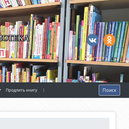
ИОТЕКА
Поиск
Продлить книгу
⋮