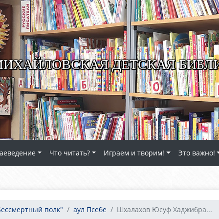
ИХАЙЛОВСКАЯ ДЕТСКАЯ БИБЛ
аеведение
Что читать?
Играем и творим!
Это важно!
Бессмертный полк"
аул Псебе
Шхалахов Юсуф Хаджибра...