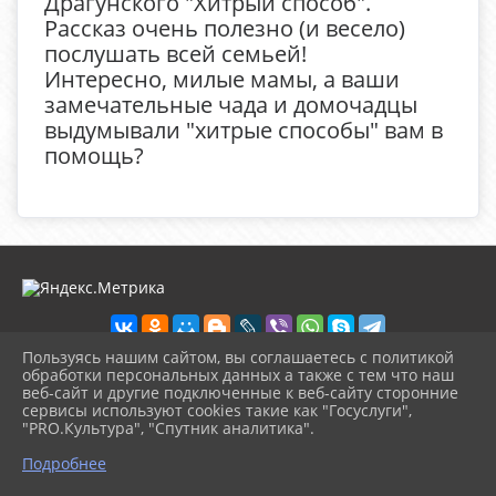
Драгунского "Хитрый способ".
Рассказ очень полезно (и весело)
послушать всей семьей!
Интересно, милые мамы, а ваши
замечательные чада и домочадцы
выдумывали "хитрые способы" вам в
помощь?
Пользуясь нашим сайтом, вы соглашаетесь с политикой
обработки персональных данных а также с тем что наш
веб-сайт и другие подключенные к веб-сайту сторонние
2026 г. detbibl-novomih.ru
сервисы используют cookies такие как "Госуслуги",
Вход
"PRO.Культура", "Спутник аналитика".
Карта сайта
^
Политика обработки персональных данных
Подробнее