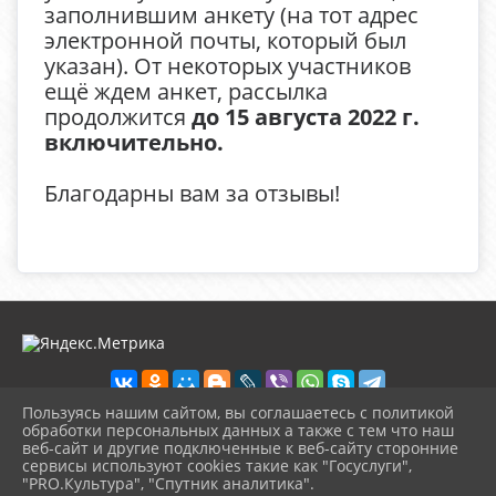
заполнившим анкету (на тот адрес
электронной почты, который был
указан). От некоторых участников
ещё ждем анкет, рассылка
продолжится
до 15 августа 2022 г.
включительно.
Благодарны вам за отзывы!
Пользуясь нашим сайтом, вы соглашаетесь с политикой
обработки персональных данных а также с тем что наш
веб-сайт и другие подключенные к веб-сайту сторонние
2026 г. detbibl-novomih.ru
сервисы используют cookies такие как "Госуслуги",
Вход
"PRO.Культура", "Спутник аналитика".
Карта сайта
^