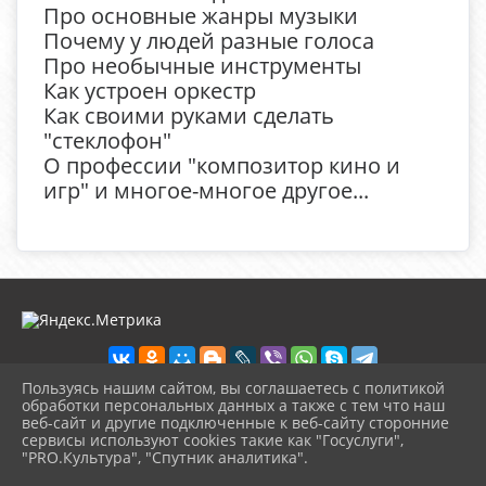
Про основные жанры музыки
Почему у людей разные голоса
Про необычные инструменты
Как устроен оркестр
Как своими руками сделать
"стеклофон"
О профессии "композитор кино и
игр" и многое-многое другое...
Пользуясь нашим сайтом, вы соглашаетесь с политикой
обработки персональных данных а также с тем что наш
веб-сайт и другие подключенные к веб-сайту сторонние
2026 г. detbibl-novomih.ru
сервисы используют cookies такие как "Госуслуги",
Вход
"PRO.Культура", "Спутник аналитика".
Карта сайта
^
Политика обработки персональных данных