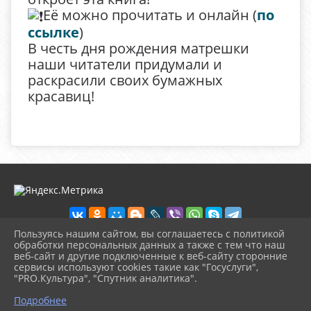
Её можно прочитать и онлайн (
по
ссылке
)
В честь дня рождения матрешки
наши читатели придумали и
раскрасили своих бумажных
красавиц!
Пользуясь нашим сайтом, вы соглашаетесь с политикой
обработки персональных данных а также с тем что наш
веб-сайт и другие подключенные к веб-сайту сторонние
2026 г. detbibl-novomih.ru
сервисы используют cookies такие как "Госуслуги",
Вход
"PRO.Культура", "Спутник аналитика".
Карта сайта
^
Политика обработки персональных данных
Подробнее