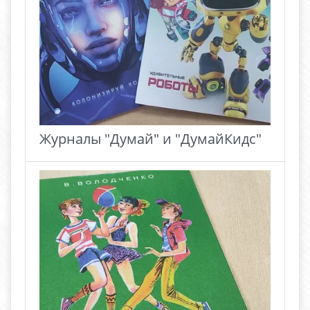
Журналы "Думай" и "ДумайКидс"