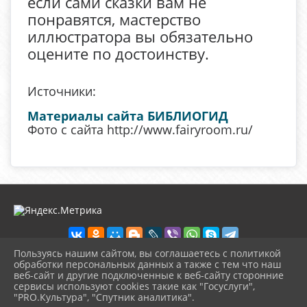
если сами сказки вам не
понравятся, мастерство
иллюстратора вы обязательно
оцените по достоинству.
Источники:
Материалы сайта БИБЛИОГИД
Фото с сайта http://www.fairyroom.ru/
Пользуясь нашим сайтом, вы соглашаетесь с политикой
обработки персональных данных а также с тем что наш
веб-сайт и другие подключенные к веб-сайту сторонние
2026 г. detbibl-novomih.ru
сервисы используют cookies такие как "Госуслуги",
Вход
"PRO.Культура", "Спутник аналитика".
Карта сайта
^