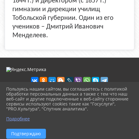
1844 г.) и директором (с 1857 г.)
гимназии и дирекции училищ
Тобольской губернии. Один из его
учеников – Дмитрий Иванович
Менделеев.
Пользуясь нашим сайтом, вы соглашаетесь с политикой
обработки персональных данных а также с тем что наш
веб-сайт и другие подключенные к веб-сайту сторонние
2026 г. detbibl-novomih.ru
сервисы используют cookies такие как "Госуслуги",
Вход
"PRO.Культура", "Спутник аналитика".
Карта сайта
^
Политика обработки персональных данных
Подробнее
Сделано на KubCMS
Разработка и поддержка
Подтверждаю