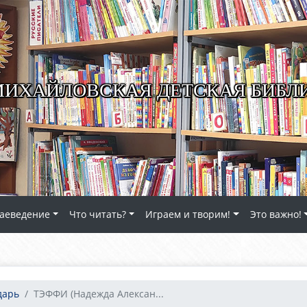
ИХАЙЛОВСКАЯ ДЕТСКАЯ БИБЛ
аеведение
Что читать?
Играем и творим!
Это важно!
дарь
ТЭФФИ (Надежда Алексан...