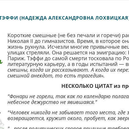
ТЭФФИ (НАДЕЖДА АЛЕКСАНДРОВНА ЛОХВИЦКАЯ
Короткие смешные (не без печали и горечи) р
Николая II до гимназистов. Время, в которое о
жизнь рухнула. Исчезли многие привычные вещи
улицах стреляли. Она решается на эмиграцию: 
Париж. Тэффи до самой смерти тосковала по Ро
литературную карьеру, а в годы испытаний — 
смешны, когда их рассказывают. А когда их пе
смешной анекдот, то есть трагедия».
НЕСКОЛЬКО ЦИТАТ из пр
"Фонари не горели, так как по календарю полага
небесное дежурство не явившаяся."
"Человек никогда не забывает того места, где 
возвращается, кружит около, пробует, как звер
"...после политических споров приличие требова