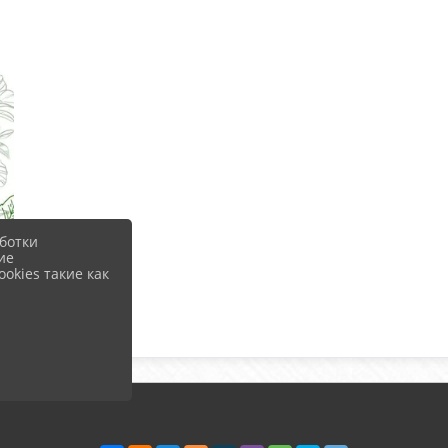
ботки
ие
okies такие как