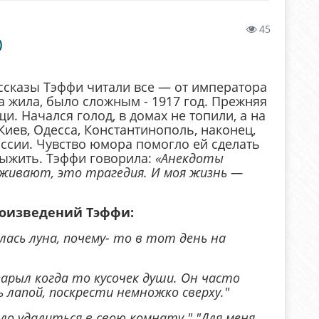
45
)
ассказы Тэффи читали все — от императора
на жила, было сложным - 1917 год. Прежняя
. Начался голод, в домах не топили, а на
Киев, Одесса, Константинополь, наконец,
ссии. Чувство юмора помогло ей сделать
выжить. Тэффи говорила:
«Анекдоты
реживают, это трагедия. И моя жизнь —
оизведений Тэффи:
лась луна, почему- то в тот день на
зарыл когда то кусочек души. Он часто
ь лапой, поскрести немножко сверху."
ло удалиться в свою комнату." "Для меня