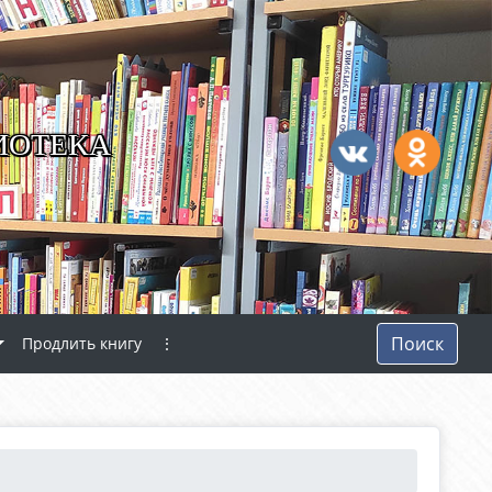
ИОТЕКА
Поиск
Продлить книгу
⋮