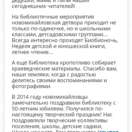
сегодняшних читателей!
На библиотечные мероприятия
новомихайловская детвора приходит не
только по-одиночке, но и школьными
классами, детсадовскими группами...
Всегда интересно проходят Биобионочь,
Неделя детской и юношеской книги,
летнее чтение...
А ещё библиотека кропотливо собирает
краеведческие материалы. Спасибо вам,
наши земляки, когда с радостью
делитесь своими воспоминаниями и
фотографиями.
В 2014 году новомихайловцы
замечательно поздравили библиотеку с
50-летним юбилеем. Получился по-
настоящему творческий праздник! Нас
поздравляли творческие коллективы
поселения, школы, детские садики,
Школа искусств, Дом творчества (
ссылка