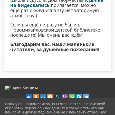
на видеозапись
прилагается, можно
еще раз окунуться в эту неповторимую
атмосферу!)
Если вы ещё ни разу не были в
Новомихайловской детской библиотеке -
поспешите! Мы очень вас ждём!
Благодарим вас, наши маленькие
читатели, за душевные пожелания!
Пользуясь нашим сайтом, вы соглашаетесь с политикой
обработки персональных данных а также с тем что наш
веб-сайт и другие подключенные к веб-сайту сторонние
2026 г. detbibl-novomih.ru