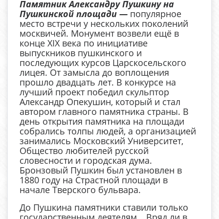
Памятник Александру Пушкину на
Пушкинской площади —
популярное
место встречи у нескольких поколений
москвичей. Монумент возвели ещё в
конце XIX века по инициативе
выпускников пушкинского и
последующих курсов Царскосельского
лицея. От замысла до воплощения
прошло двадцать лет. В конкурсе на
лучший проект победил скульптор
Александр Опекушин, который и стал
автором главного памятника страны. В
день открытия памятника на площади
собрались толпы людей, а организацией
занимались Московский Университет,
Общество любителей русской
словесности и городская дума.
Бронзовый Пушкин был установлен в
1880 году на Страстной площади в
начале Тверского бульвара.
До Пушкина памятники ставили только
государственным деятелям… Вряд ли в