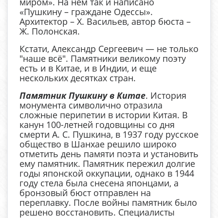
миром». На нём так и написано
«Пушкину – граждане Одессы».
Архитектор – Х. Васильев, автор бюста –
Ж. Полонская.
Кстати, Александр Сергеевич — не только
"наше всё". Памятники великому поэту
есть и в Китае, и в Индии, и еще
нескольких десятках стран.
Памятник Пушкину в Китае
. История
монумента символично отразила
сложные перипетии в истории Китая. В
канун 100-летней годовщины со дня
смерти А. С. Пушкина, в 1937 году русское
общество в Шанхае решило широко
отметить день памяти поэта и установить
ему памятник. Памятник пережил долгие
годы японской оккупации, однако в 1944
году стела была снесена японцами, а
бронзовый бюст отправлен на
переплавку. После войны памятник было
решено восстановить. Специалисты