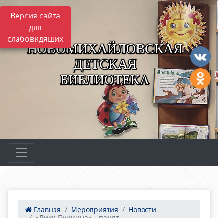
Версия сайта
для
слабовидящих
НОВОМИХАЙЛОВСКАЯ
ДЕТСКАЯ
БИБЛИОТЕКА
Главная
Мероприятия
Новости
«Лики Пушкина» – памят...