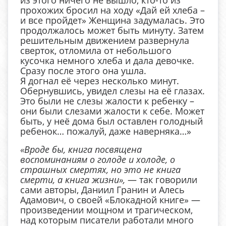
из этого ничего не вышло, кто-то из
прохожих бросил на ходу «Дай ей хлеба –
и все пройдет» Женщина задумалась. Это
продолжалось может быть минуту. Затем
решительным движением развернула
сверток, отломила от небольшого
кусочка немного хлеба и дала девочке.
Сразу после этого она ушла.
Я догнал её через несколько минут.
Обернувшись, увидел слезы на её глазах.
Это были не слезы жалости к ребенку –
они были слезами жалости к себе. Может
быть, у неё дома был оставлен голодный
ребенок… пожалуй, даже наверняка…»
«Вроде бы, книга посвящена
воспоминаниям о голоде и холоде, о
страшных смертях, но это не книга
смерти, а книга жизни»,
— так говорили
сами авторы, Даниил Гранин и Алесь
Адамович, о своей «Блокадной книге» —
произведении мощном и трагическом,
над которым писатели работали много