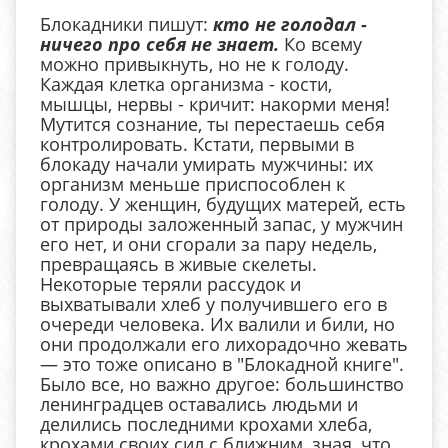
Блокадники пишут:
кто не голодал -
ничего про себя не знает.
Ко всему
можно привыкнуть, но не к голоду.
Каждая клетка организма - кости,
мышцы, нервы - кричит: накорми меня!
Мутится сознание, ты перестаешь себя
контролировать. Кстати, первыми в
блокаду начали умирать мужчины: их
организм меньше приспособлен к
голоду. У женщин, будущих матерей, есть
от природы заложенный запас, у мужчин
его нет, и они сгорали за пару недель,
превращаясь в живые скелеты.
Некоторые теряли рассудок и
выхватывали хлеб у получившего его в
очереди человека. Их валили и били, но
они продолжали его лихорадочно жевать
— это тоже описано в "Блокадной книге".
Было все, но важно другое: большинство
ленинградцев оставались людьми и
делились последними крохами хлеба,
крохами своих сил с ближним, зная, что