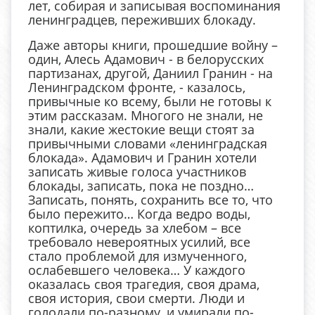
лет, собирая и записывая воспоминания
ленинградцев, переживших блокаду.
Даже авторы книги, прошедшие войну –
один, Алесь Адамович - в белорусских
партизанах, другой, Даниил Гранин - на
Ленинградском фронте, - казалось,
привычные ко всему, были не готовы к
этим рассказам. Многого не знали, не
знали, какие жестокие вещи стоят за
привычными словами «ленинградская
блокада». Адамович и Гранин хотели
записать живые голоса участников
блокады, записать, пока не поздно…
Записать, понять, сохранить все то, что
было пережито… Когда ведро воды,
коптилка, очередь за хлебом – все
требовало невероятных усилий, все
стало проблемой для измученного,
ослабевшего человека… У каждого
оказалась своя трагедия, своя драма,
своя история, свои смерти. Люди и
голодали по-разному, и умирали по-