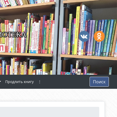
ИОТЕКА
Поиск
Продлить книгу
⋮