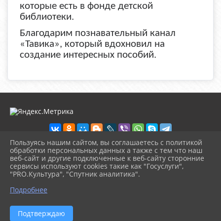
которые есть в фонде детской
библиотеки.
Благодарим познавательный канал
«Тавика», который вдохновил на
создание интересных пособий.
Пользуясь нашим сайтом, вы соглашаетесь с политикой
обработки персональных данных а также с тем что наш
веб-сайт и другие подключенные к веб-сайту сторонние
2026 г. detbibl-novomih.ru
сервисы используют cookies такие как "Госуслуги",
Вход
"PRO.Культура", "Спутник аналитика".
Карта сайта
^
Политика обработки персональных данных
Подробнее
Сделано на KubCMS
Разработка и поддержка
Подтверждаю