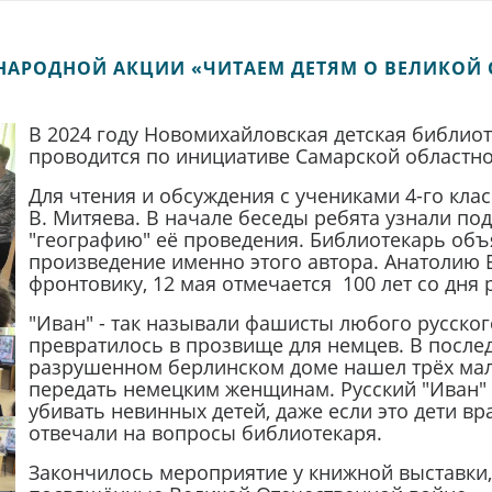
УНАРОДНОЙ АКЦИИ «ЧИТАЕМ ДЕТЯМ О ВЕЛИКОЙ 
В 2024 году Новомихайловская детская библиот
проводится по инициативе Самарской областной
Для чтения и обсуждения с учениками 4-го кла
В. Митяева. В начале беседы ребята узнали по
"географию" её проведения. Библиотекарь объ
произведение именно этого автора. Анатолию 
фронтовику, 12 мая отмечается 100 лет со дня
"Иван" - так называли фашисты любого русског
превратилось в прозвище для немцев. В после
разрушенном берлинском доме нашел трёх мале
передать немецким женщинам. Русский "Иван" м
убивать невинных детей, даже если это дети вра
отвечали на вопросы библиотекаря.
Закончилось мероприятие у книжной выставки,