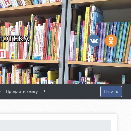
ИОТЕКА
Поиск
Продлить книгу
⋮