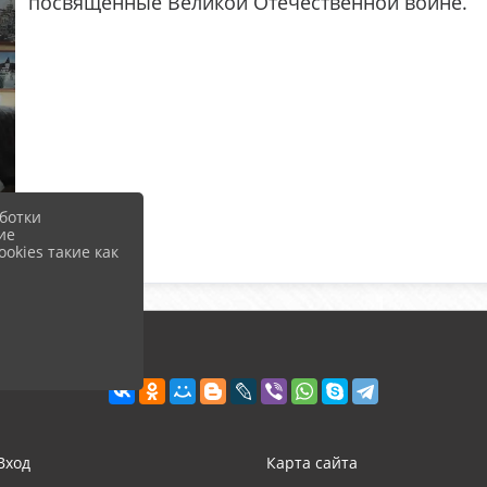
посвящённые Великой Отечественной войне.
ботки
ие
okies такие как
Вход
Карта сайта