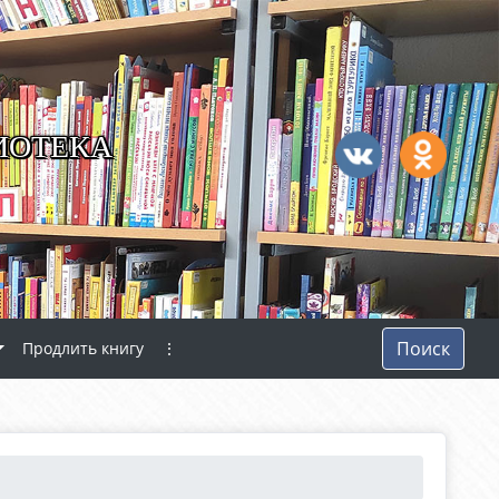
ИОТЕКА
Поиск
Продлить книгу
⋮