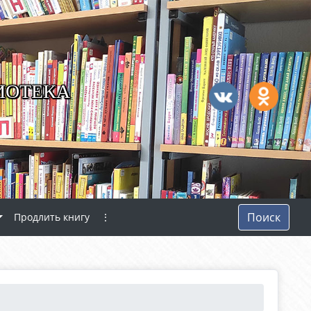
ИОТЕКА
Поиск
Продлить книгу
⋮