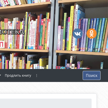
ИОТЕКА
Поиск
Продлить книгу
⋮