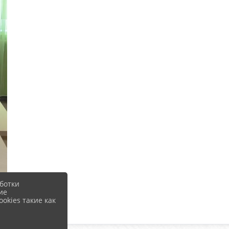
ботки
ие
okies такие как