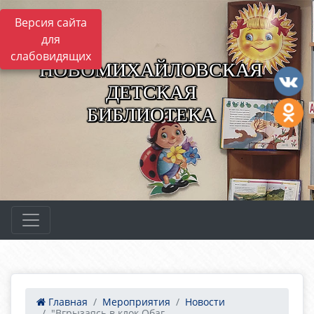
Версия сайта
для
слабовидящих
НОВОМИХАЙЛОВСКАЯ
ДЕТСКАЯ
БИБЛИОТЕКА
Главная
Мероприятия
Новости
"Вгрызаясь в клок Обаг...