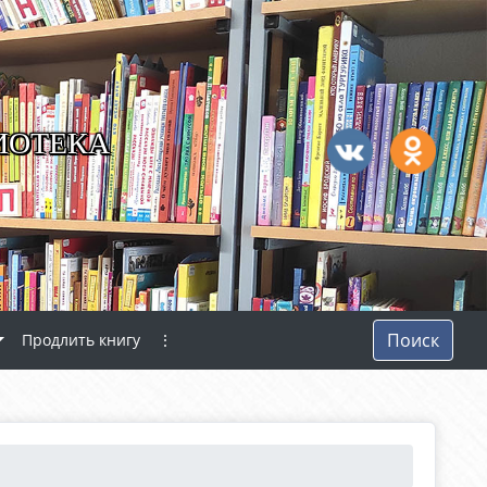
ИОТЕКА
Поиск
Продлить книгу
⋮