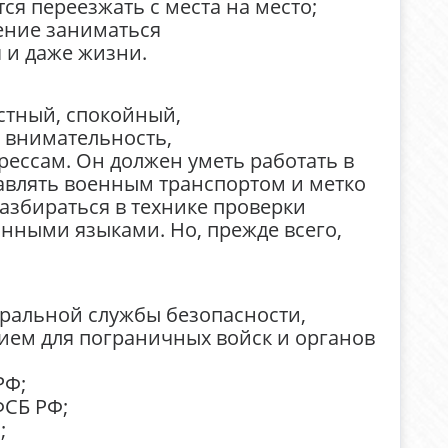
я переезжать с места на место;
ение заниматься
 и даже жизни.
стный, спокойный,
 внимательность,
рессам. Он должен уметь работать в
авлять военным транспортом и метко
разбираться в технике проверки
анными языками. Но, прежде всего,
еральной службы безопасности,
ем для пограничных войск и органов
РФ;
ФСБ РФ;
;