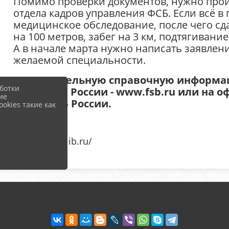
Помимо проверки документов, нужно прой
отдела кадров управления ФСБ. Если всё в
медицинское обследование, после чего сд
на 100 метров, забег на 3 км, подтягивание)
А в начале марта нужно написать заявлени
желаемой специальности.
Дополнительную справочную информа
ботки
сайте ФСБ России - www.fsb.ru или на
ие
вузов ФСБ России.
okies такие как
Источник:
project.orenlib.ru/