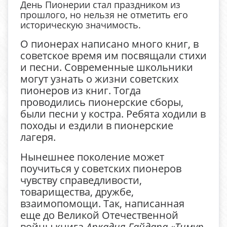
День Пионерии стал праздником из
прошлого, но нельзя не отметить его
историческую значимость.
О пионерах написано много книг, в
советское время им посвящали стихи
и песни. Современные школьники
могут узнать о жизни советских
пионеров из книг. Тогда
проводились пионерские сборы,
были песни у костра. Ребята ходили в
походы и ездили в пионерские
лагеря.
Нынешнее поколение может
поучиться у советских пионеров
чувству справедливости,
товарищества, дружбе,
взаимопомощи. Так, написанная
еще до Великой Отечественной
войны книга
Аркадия Гайдара «Тимур