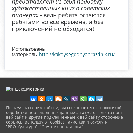
представляет из себя подборку
художественных книг о советских
пионерах
- ведь ребята остаются
ребятами во все времена, и без
приключений не обходится!
Истопьзованы
материалы
http://kakoysegodnyaprazdnik.ru/
Пользуясь нашим сайтом, вы соглашаетесь с политикой
обработки персональных данных а также с тем что наш
веб-сайт и другие подключенные к веб-сайту сторонние
2026 г. detbibl-novomih.ru
сервисы используют cookies такие как "Госуслуги",
Вход
"PRO.Культура", "Спутник аналитика".
Карта сайта
^