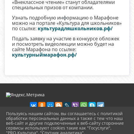
«Внеклассное чтение» станут обладателями
специальных призов от компании.
Узнать подробную информацию о Марафоне
можно на портале «Культура для школьников»
по ссылке:
культурадляшкольников.рф/
Подать заявку на участие в конкурсе обложек
и посмотреть видеолекции можно будет на
сайте Марафона по ссылке:
культурныймарафон.рф/
Пользуясь нашим сайтом, вы соглашаетесь с политикой
обработки персональных данных а также с тем что наш
веб-сайт и другие подключенные к веб-сайту сторонние
2026 г. detbibl-novomih.ru
сервисы используют cookies такие как "Госуслуги",
Вход
"PRO.Культура", "Спутник аналитика".