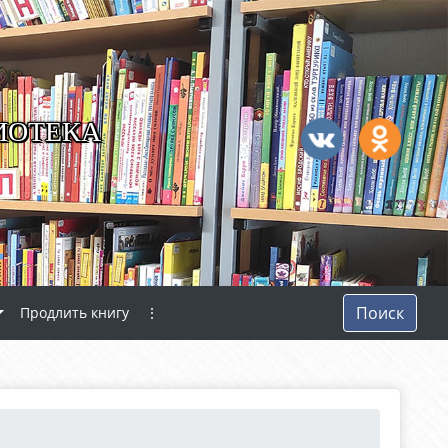
ИОТЕКА
Поиск
Продлить книгу
⋮