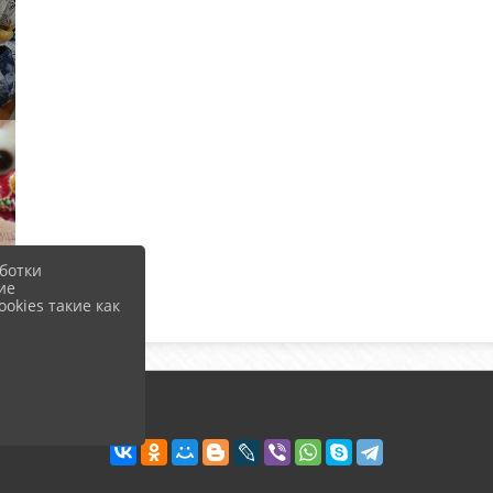
ботки
ие
okies такие как