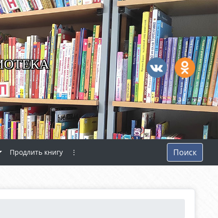
ИОТЕКА
Поиск
Продлить книгу
⋮