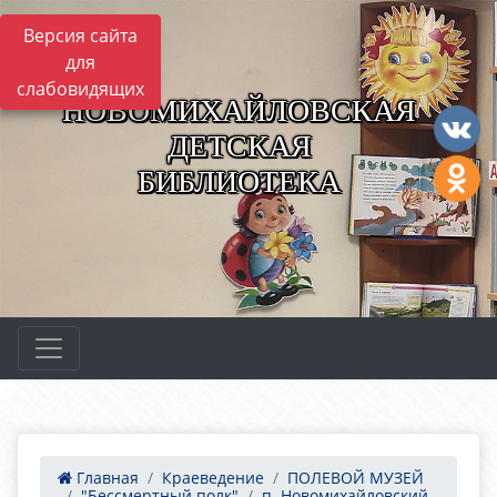
Версия сайта
для
слабовидящих
НОВОМИХАЙЛОВСКАЯ
ДЕТСКАЯ
БИБЛИОТЕКА
Главная
Краеведение
ПОЛЕВОЙ МУЗЕЙ
"Бессмертный полк"
п. Новомихайловский