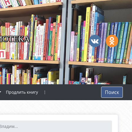
ИОТЕКА
Поиск
Продлить книгу
⋮
Владим...