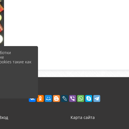
ботки
ие
okies такие как
Вход
Карта сайта