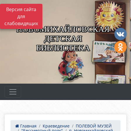
Версия сайта
для
слабовидящих
НОВОМИХАЙЛОВСКАЯ
ДЕТСКАЯ
БИБЛИОТЕКА
Главная
Краеведение
ПОЛЕВОЙ МУЗЕЙ
"Бессмертный полк"
п. Новомихайловский