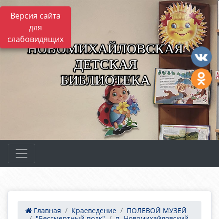
Версия сайта
для
слабовидящих
НОВОМИХАЙЛОВСКАЯ
ДЕТСКАЯ
БИБЛИОТЕКА
Главная
Краеведение
ПОЛЕВОЙ МУЗЕЙ
"Бессмертный полк"
п. Новомихайловский