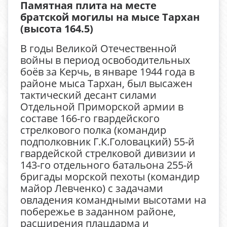
Памятная плита на месте
братской могилы на мысе Тархан
(высота 164.5)
В годы Великой Отечественной
войны в период освободительных
боёв за Керчь, в январе 1944 года в
районе мыса Тархан, был высажен
тактический десант силами
Отдельной Приморской армии в
составе 166-го гвардейского
стрелкового полка (командир
подполковник Г.К.Головацкий) 55-й
гвардейской стрелковой дивизии и
143-го отдельного батальона 255-й
бригады морской пехоты (командир
майор Левченко) с задачами
овладения командными высотами на
побережье в заданном районе,
расширения плацдарма и