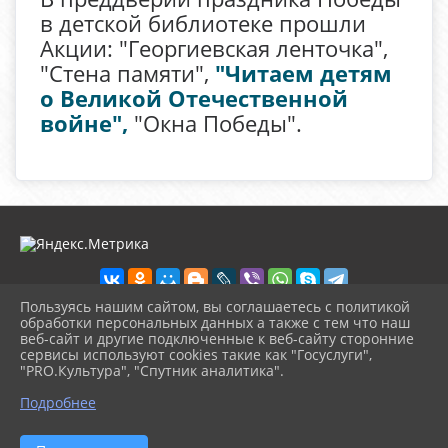
в детской библиотеке прошли
Акции: "Георгиевская ленточка",
"Стена памяти",
"Читаем детям
о Великой Отечественной
войне",
"Окна Победы".
Пользуясь нашим сайтом, вы соглашаетесь с политикой
обработки персональных данных а также с тем что наш
веб-сайт и другие подключенные к веб-сайту сторонние
2026 г. detbibl-novomih.ru
сервисы используют cookies такие как "Госуслуги",
Вход
"PRO.Культура", "Спутник аналитика".
Карта сайта
^
Политика обработки персональных данных
Подробнее
Сделано на KubCMS